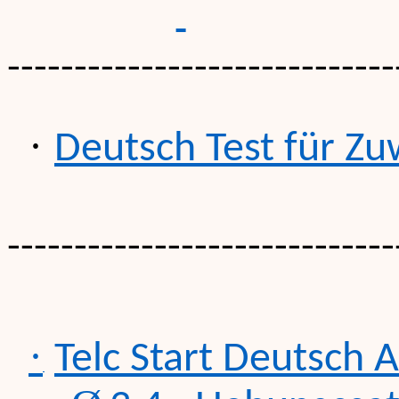
-----------------------------
·
Deutsch
Test
für
Zu
-----------------------------
·
Telc
Start
Deutsch
A