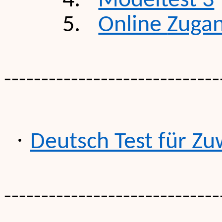
4.
Modeltest
3
5.
Online
Zuga
-----------------------------
·
Deutsch
Test
für
Zu
-----------------------------