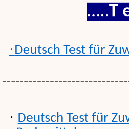
…..
T e
·
Deutsch
Test
für
Zuw
-----------------------------
·
Deutsch
Test
für
Zu