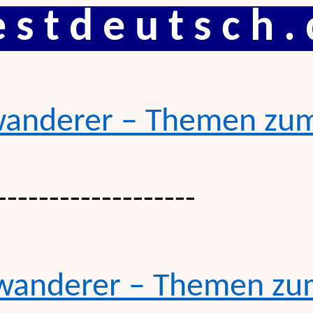
 s t d e u t s c h .
anderer
–
Themen
zu
-------------------
wanderer
–
Themen
zu