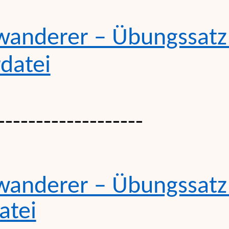
wanderer
–
Übungssatz
datei
-------------------
wanderer
–
Übungssatz
atei