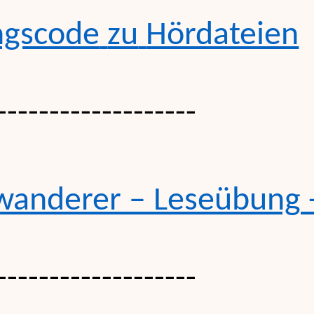
ngscode
zu
Hördateien
-------------------
wanderer
–
Leseübung
-------------------