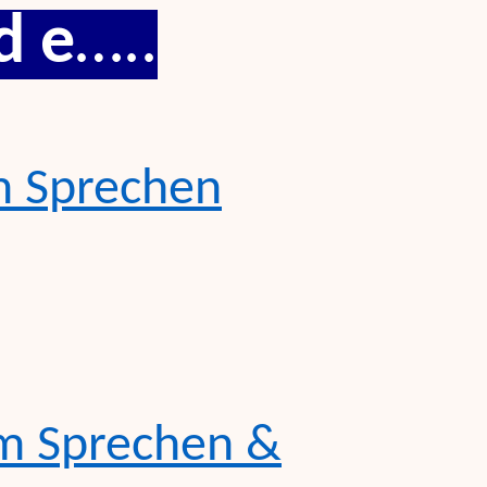
 d e
…..
m
Sprechen
m
Sprechen
&